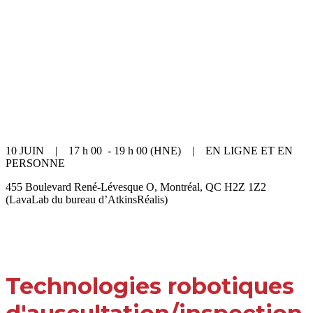
SOUS-MARINES :
BARRAGES,
CONDUITES,
TUNNELS ET AUTRES
10 JUIN | 17 h 00 - 19 h 00 (HNE) | EN LIGNE ET EN
PERSONNE
455 Boulevard René-Lévesque O, Montréal, QC H2Z 1Z2
​​​​​​​(LavaLab du bureau d’AtkinsRéalis)
Technologies robotiques