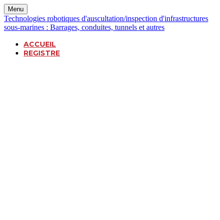
Menu
Technologies robotiques d'auscultation/inspection d'infrastructures
sous-marines : Barrages, conduites, tunnels et autres
ACCUEIL
REGISTRE
TECHNOLOGIES
ROBOTIQUES
D’AUSCULTATION/INS
D’INFRASTRUCTURES