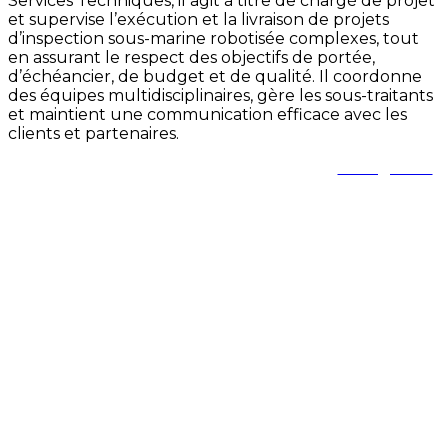
Services Techniques, il agit à titre de chargé de projet
et supervise l’exécution et la livraison de projets
d’inspection sous-marine robotisée complexes, tout
en assurant le respect des objectifs de portée,
d’échéancier, de budget et de qualité. Il coordonne
des équipes multidisciplinaires, gère les sous-traitants
et maintient une communication efficace avec les
clients et partenaires.
Contactez notre équipe si vous avez des questions :
events@cda.ca
ou appelez-nous au 604 952 5507 (Khushbo)